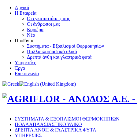
Αρχική
Η Εταιρεία
Οι εγκαταστάσεις μας
Οι άνθρωποι μας
Καριέρα
Νέα
Προϊόντα
Συστήματα - Εξοπλισμοί Θερμοκηπίων
Πολλαπλασιαστικό υλικό
Δρεπτά άνθη και γλαστρικά φυτά
Υπηρεσίες
Έργα
Επικοινωνία
ΣΥΣΤΗΜΑΤΑ & ΕΞΟΠΛΙΣΜΟΙ ΘΕΡΜΟΚΗΠΙΩΝ
ΠΟΛΛΑΠΛΑΣΙΑΣΤΙΚΟ ΥΛΙΚΟ
ΔΡΕΠΤΑ ΑΝΘΗ & ΓΛΑΣΤΡΙΚΑ ΦΥΤΑ
ΥΠΗΡΕΣΙΕΣ